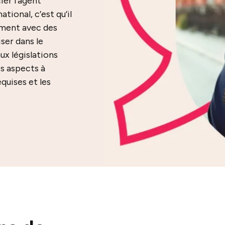
ier l’agent
tional, c’est qu’il
ment avec des
iser dans le
aux législations
es aspects à
quises et les