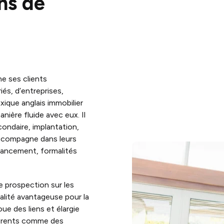
ns de
ne ses clients
iés, d’entreprises,
xique anglais immobilier
nière fluide avec eux. Il
condaire, implantation,
 accompagne dans leurs
inancement, formalités
ne prospection sur les
alité avantageuse pour la
oue des liens et élargie
fférents comme des