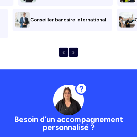
Conseiller bancaire international
G
Besoin d’un accompagnement
personnalisé ?